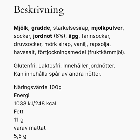
Beskrivning
Mjölk
,
grädde
, stärkelsesirap,
mjölkpulver
,
socker,
jordnöt
(6%),
ägg
, farinsocker,
druvsocker, mörk sirap, vanilj, rapsolja,
havssalt, förtjockningsmedel (fruktkärnmjöl).
Glutenfri. Laktosfri. Innehåller jordnötter.
Kan innehålla spår av andra nötter.
Näringsvärde 100g
Energi
1038 kJ/248 kcal
Fett
11 g
varav mättat
5,5 g