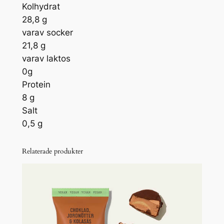
Kolhydrat
28,8 g
varav socker
21,8 g
varav laktos
0g
Protein
8 g
Salt
0,5 g
Relaterade produkter