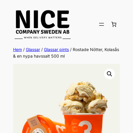
Hoppa
till
innehåll
Hem
/
Glassar
/
Glassar pints
/ Rostade Nötter, Kolasås
& en nypa havssalt 500 ml